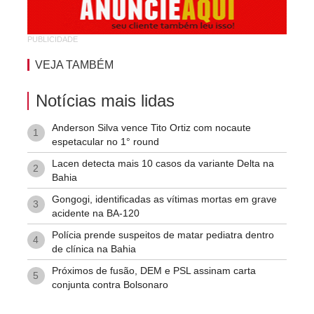
Tropical
PUBLICIDADE
Vila Rodoviária
VEJA TAMBÉM
Notícias mais lidas
Anderson Silva vence Tito Ortiz com nocaute
1
espetacular no 1° round
Lacen detecta mais 10 casos da variante Delta na
2
Bahia
Gongogi, identificadas as vítimas mortas em grave
3
acidente na BA-120
Polícia prende suspeitos de matar pediatra dentro
4
de clínica na Bahia
Próximos de fusão, DEM e PSL assinam carta
5
conjunta contra Bolsonaro