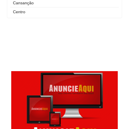
Cansanção
Centro
Curral Novo
Itaigara
Jequiezinho
Joaquim Romão
Kennedy (Cidade Nova)
Km 03
Km 04
Mandacaru
Pompilio Sampaio
São José
São Judas Tadeu
São Luis
Suíssa