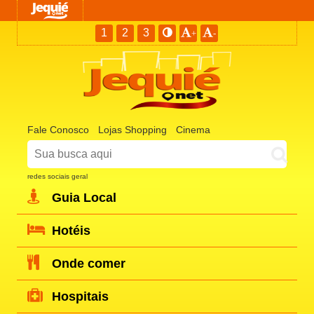
1
2
3
+
-
Fale Conosco
Lojas Shopping
Cinema
redes sociais geral
Guia Local
Hotéis
Onde comer
Hospitais