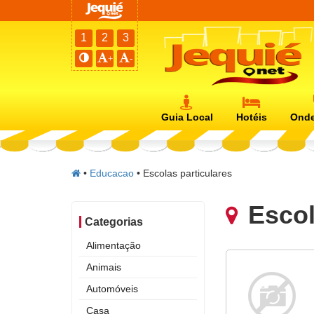
1
2
3
+
-
Guia Local
Hotéis
Onde
•
Educacao
•
Escolas particulares
Escol
Categorias
Alimentação
Animais
Automóveis
Casa