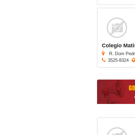
Itaigara
Jequiezinho
Joaquim Romão
Kennedy (Cidade
Nova)
Colegio Mati
Km 03
R. Dom Pedro
Km 04
3525-8324
Mandacaru
Pompilio Sampaio
São José
São Judas Tadeu
São Luis
Suíssa
Tropical
Vila Rodoviária