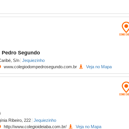
 Pedro Segundo
Caribé, S/n
Jequiezinho
www.colegiodompedrosegundo.com.br
Veja no Mapa
a
gínia Ribeiro, 222
Jequiezinho
http://www.colegioideiaba.com.br/
Veja no Mapa