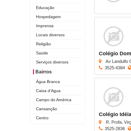
Educação
Hospedagem
Imprensa
Locais diversos
Religião
Saúde
Colégio Dom
Av Landulfo 
Serviços diversos
3525-4384
Bairros
Água Branca
Caixa d'Agua
Campo do América
Cansanção
Colégio Idéi
Centro
R. Profa. Vir
Curral Novo
3525-2836