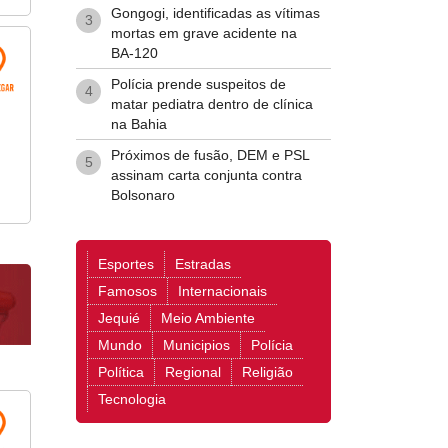
Gongogi, identificadas as vítimas
3
mortas em grave acidente na
BA-120
Polícia prende suspeitos de
4
matar pediatra dentro de clínica
na Bahia
Próximos de fusão, DEM e PSL
5
assinam carta conjunta contra
Bolsonaro
Esportes
Estradas
Famosos
Internacionais
Jequié
Meio Ambiente
Mundo
Municipios
Polícia
Política
Regional
Religião
Tecnologia