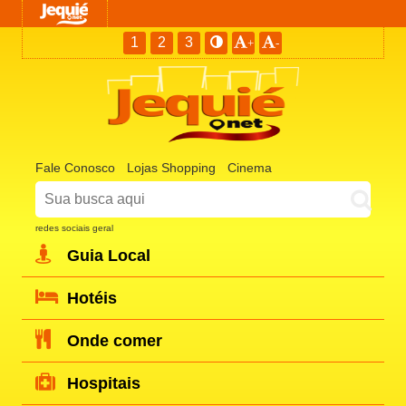
1
2
3
+
-
Fale Conosco
Lojas Shopping
Cinema
redes sociais geral
Guia Local
Hotéis
Onde comer
Hospitais