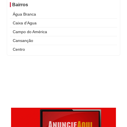
Bairros
Água Branca
Caixa d'Agua
Campo do América
Cansanção
Centro
Curral Novo
Itaigara
Jequiezinho
Joaquim Romão
Kennedy (Cidade Nova)
Km 03
Km 04
Mandacaru