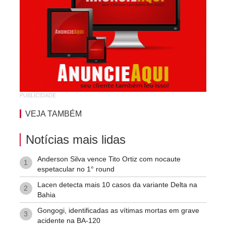
Pompilio Sampaio
São José
São Judas Tadeu
São Luis
Suíssa
Tropical
PUBLICIDADE
Vila Rodoviária
VEJA TAMBÉM
Notícias mais lidas
Anderson Silva vence Tito Ortiz com nocaute
1
espetacular no 1° round
Lacen detecta mais 10 casos da variante Delta na
2
Bahia
Gongogi, identificadas as vítimas mortas em grave
3
acidente na BA-120