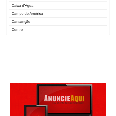
Caixa d'Agua
Campo do América
Cansanção
Centro
Curral Novo
Itaigara
Jequiezinho
Joaquim Romão
Kennedy (Cidade Nova)
Km 03
Km 04
Mandacaru
Pompilio Sampaio
São José