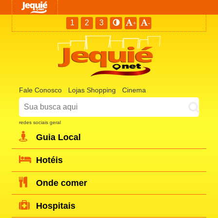
1
2
3
+
-
Fale Conosco
Lojas Shopping
Cinema
redes sociais geral
Guia Local
Hotéis
Onde comer
Hospitais