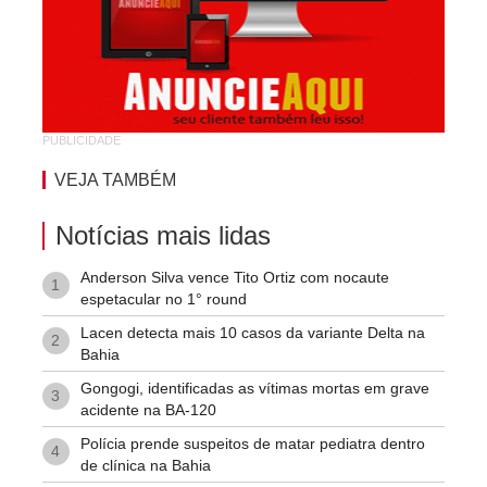
São Judas Tadeu
São Luis
Suíssa
Tropical
PUBLICIDADE
Vila Rodoviária
VEJA TAMBÉM
Notícias mais lidas
Anderson Silva vence Tito Ortiz com nocaute
1
espetacular no 1° round
Lacen detecta mais 10 casos da variante Delta na
2
Bahia
Gongogi, identificadas as vítimas mortas em grave
3
acidente na BA-120
Polícia prende suspeitos de matar pediatra dentro
4
de clínica na Bahia