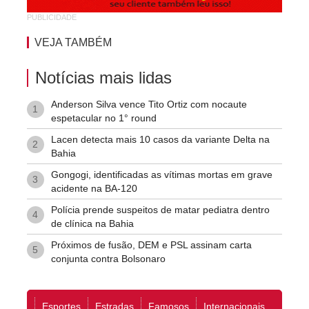
PUBLICIDADE
Vila Rodoviária
VEJA TAMBÉM
Notícias mais lidas
Anderson Silva vence Tito Ortiz com nocaute
1
espetacular no 1° round
Lacen detecta mais 10 casos da variante Delta na
2
Bahia
Gongogi, identificadas as vítimas mortas em grave
3
acidente na BA-120
Polícia prende suspeitos de matar pediatra dentro
4
de clínica na Bahia
Próximos de fusão, DEM e PSL assinam carta
5
conjunta contra Bolsonaro
Esportes
Estradas
Famosos
Internacionais