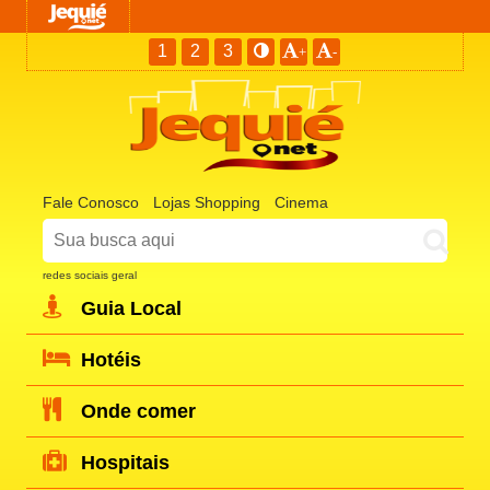
1
2
3
+
-
Fale Conosco
Lojas Shopping
Cinema
redes sociais geral
Guia Local
Hotéis
Onde comer
Hospitais