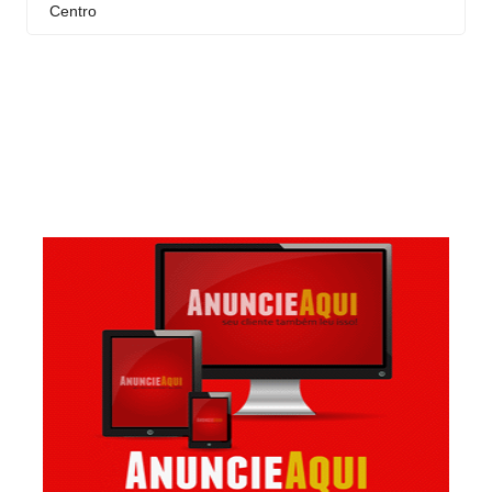
Centro
Curral Novo
Itaigara
Jequiezinho
Joaquim Romão
Kennedy (Cidade Nova)
Km 03
Km 04
Mandacaru
Pompilio Sampaio
São José
São Judas Tadeu
São Luis
Suíssa
Tropical