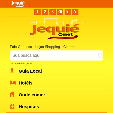
1
2
3
+
-
Fale Conosco
Lojas Shopping
Cinema
redes sociais geral
Guia Local
Hotéis
Onde comer
Hospitais