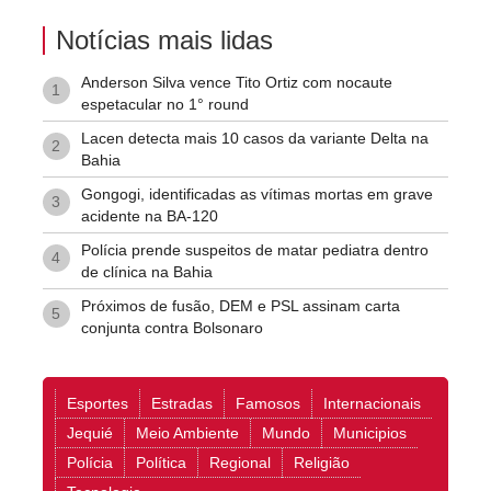
Notícias mais lidas
Anderson Silva vence Tito Ortiz com nocaute
1
espetacular no 1° round
Lacen detecta mais 10 casos da variante Delta na
2
Bahia
Gongogi, identificadas as vítimas mortas em grave
3
acidente na BA-120
Polícia prende suspeitos de matar pediatra dentro
4
de clínica na Bahia
Próximos de fusão, DEM e PSL assinam carta
5
conjunta contra Bolsonaro
Esportes
Estradas
Famosos
Internacionais
Jequié
Meio Ambiente
Mundo
Municipios
Polícia
Política
Regional
Religião