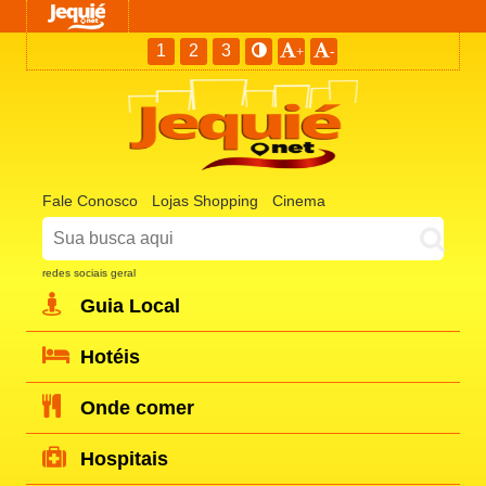
1
2
3
+
-
Fale Conosco
Lojas Shopping
Cinema
redes sociais geral
Guia Local
Hotéis
Onde comer
Hospitais