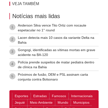
VEJA TAMBÉM
Notícias mais lidas
Anderson Silva vence Tito Ortiz com nocaute
1
espetacular no 1° round
Lacen detecta mais 10 casos da variante Delta na
2
Bahia
Gongogi, identificadas as vítimas mortas em grave
3
acidente na BA-120
Polícia prende suspeitos de matar pediatra dentro
4
de clínica na Bahia
Próximos de fusão, DEM e PSL assinam carta
5
conjunta contra Bolsonaro
Esportes
Estradas
Famosos
Internacionais
Jequié
Meio Ambiente
Mundo
Municipios