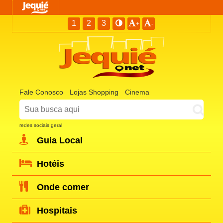
1
2
3
+
-
Fale Conosco
Lojas Shopping
Cinema
redes sociais geral
Guia Local
Hotéis
Onde comer
Hospitais