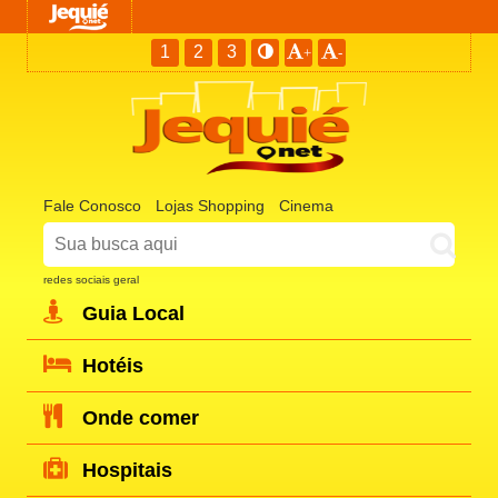
1
2
3
+
-
Fale Conosco
Lojas Shopping
Cinema
redes sociais geral
Guia Local
Hotéis
Onde comer
Hospitais