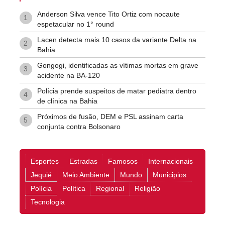
Anderson Silva vence Tito Ortiz com nocaute
1
espetacular no 1° round
Lacen detecta mais 10 casos da variante Delta na
2
Bahia
Gongogi, identificadas as vítimas mortas em grave
3
acidente na BA-120
Polícia prende suspeitos de matar pediatra dentro
4
de clínica na Bahia
Próximos de fusão, DEM e PSL assinam carta
5
conjunta contra Bolsonaro
Esportes
Estradas
Famosos
Internacionais
Jequié
Meio Ambiente
Mundo
Municipios
Polícia
Política
Regional
Religião
Tecnologia