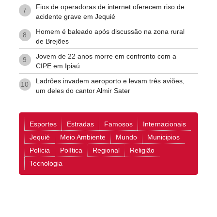
Fios de operadoras de internet oferecem riso de
7
acidente grave em Jequié
Homem é baleado após discussão na zona rural
8
de Brejões
Jovem de 22 anos morre em confronto com a
9
CIPE em Ipiaú
Ladrões invadem aeroporto e levam três aviões,
10
um deles do cantor Almir Sater
Esportes
Estradas
Famosos
Internacionais
Jequié
Meio Ambiente
Mundo
Municipios
Polícia
Política
Regional
Religião
Tecnologia