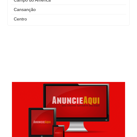
Campo do América
Cansanção
Centro
Curral Novo
Itaigara
Jequiezinho
Joaquim Romão
Kennedy (Cidade Nova)
Km 03
Km 04
Mandacaru
Pompilio Sampaio
São José
São Judas Tadeu
São Luis