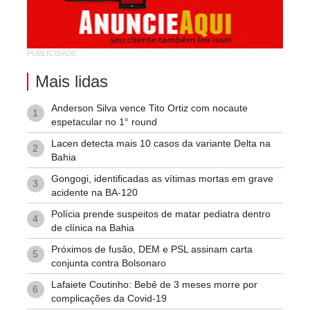
Suíssa
Tropical
PUBLICIDADE
Vila Rodoviária
Mais lidas
Anderson Silva vence Tito Ortiz com nocaute
1
espetacular no 1° round
Lacen detecta mais 10 casos da variante Delta na
2
Bahia
Gongogi, identificadas as vítimas mortas em grave
3
acidente na BA-120
Polícia prende suspeitos de matar pediatra dentro
4
de clínica na Bahia
Próximos de fusão, DEM e PSL assinam carta
5
conjunta contra Bolsonaro
Lafaiete Coutinho: Bebê de 3 meses morre por
6
complicações da Covid-19