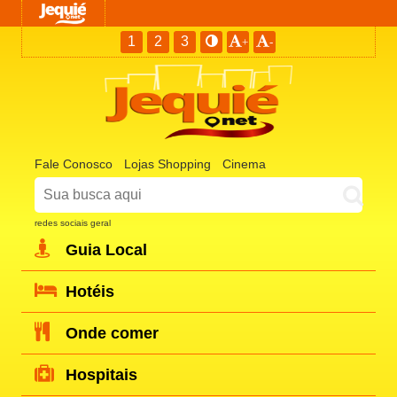
1
2
3
+
-
Fale Conosco
Lojas Shopping
Cinema
redes sociais geral
Guia Local
Hotéis
Onde comer
Hospitais