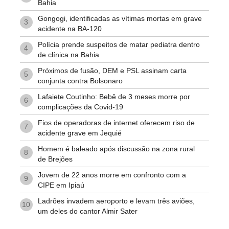
Bahia
Gongogi, identificadas as vítimas mortas em grave
3
acidente na BA-120
Polícia prende suspeitos de matar pediatra dentro
4
de clínica na Bahia
Próximos de fusão, DEM e PSL assinam carta
5
conjunta contra Bolsonaro
Lafaiete Coutinho: Bebê de 3 meses morre por
6
complicações da Covid-19
Fios de operadoras de internet oferecem riso de
7
acidente grave em Jequié
Homem é baleado após discussão na zona rural
8
de Brejões
Jovem de 22 anos morre em confronto com a
9
CIPE em Ipiaú
Ladrões invadem aeroporto e levam três aviões,
10
um deles do cantor Almir Sater