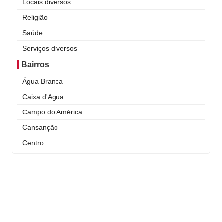
Locais diversos
Religião
Saúde
Serviços diversos
Bairros
Água Branca
Caixa d'Agua
Campo do América
Cansanção
Centro
Curral Novo
Itaigara
Jequiezinho
Joaquim Romão
Kennedy (Cidade Nova)