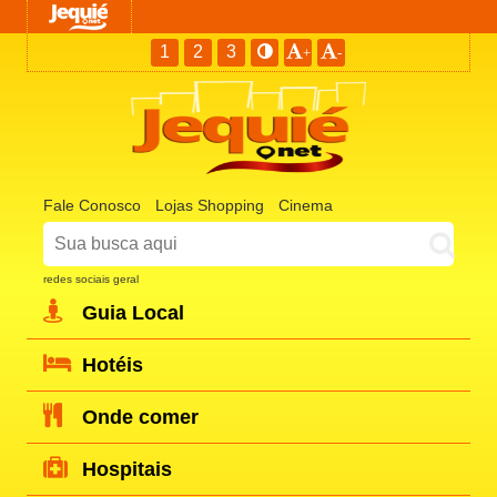
1
2
3
+
-
Fale Conosco
Lojas Shopping
Cinema
redes sociais geral
Guia Local
Hotéis
Onde comer
Hospitais