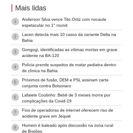
Mais lidas
Anderson Silva vence Tito Ortiz com nocaute
1
espetacular no 1° round
Lacen detecta mais 10 casos da variante Delta na
2
Bahia
Gongogi, identificadas as vítimas mortas em grave
3
acidente na BA-120
Polícia prende suspeitos de matar pediatra dentro
4
de clínica na Bahia
Próximos de fusão, DEM e PSL assinam carta
5
conjunta contra Bolsonaro
Lafaiete Coutinho: Bebê de 3 meses morre por
6
complicações da Covid-19
Fios de operadoras de internet oferecem riso de
7
acidente grave em Jequié
Homem é baleado após discussão na zona rural
8
de Brejões