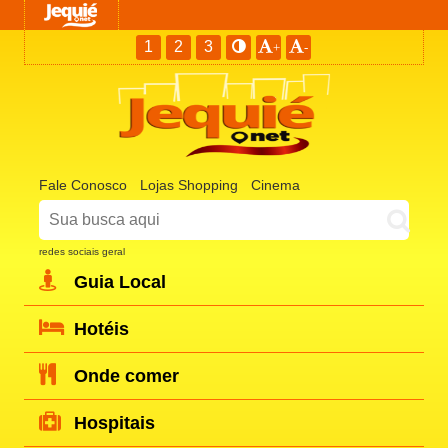
1
2
3
+
-
Fale Conosco
Lojas Shopping
Cinema
redes sociais geral
Guia Local
Hotéis
Onde comer
Hospitais