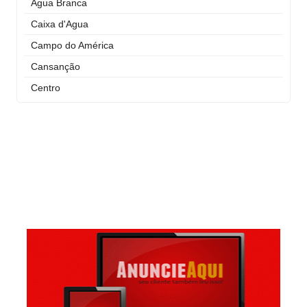
Água Branca
Caixa d'Agua
Campo do América
Cansanção
Centro
Curral Novo
Itaigara
Jequiezinho
Joaquim Romão
Kennedy (Cidade Nova)
Km 03
Km 04
Mandacaru
Pompilio Sampaio
São José