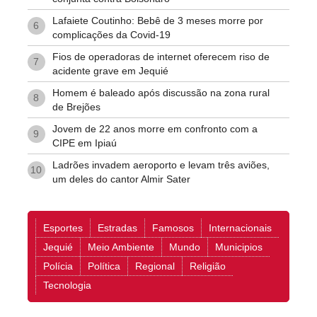
Lafaiete Coutinho: Bebê de 3 meses morre por
6
complicações da Covid-19
Fios de operadoras de internet oferecem riso de
7
acidente grave em Jequié
Homem é baleado após discussão na zona rural
8
de Brejões
Jovem de 22 anos morre em confronto com a
9
CIPE em Ipiaú
Ladrões invadem aeroporto e levam três aviões,
10
um deles do cantor Almir Sater
Esportes
Estradas
Famosos
Internacionais
Jequié
Meio Ambiente
Mundo
Municipios
Polícia
Política
Regional
Religião
Tecnologia