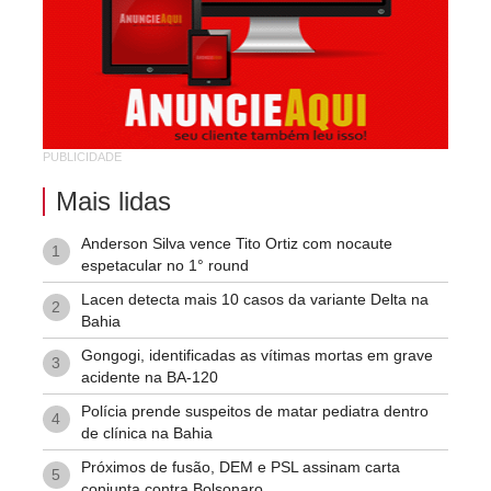
São Judas Tadeu
São Luis
Suíssa
Tropical
PUBLICIDADE
Vila Rodoviária
Mais lidas
Anderson Silva vence Tito Ortiz com nocaute
1
espetacular no 1° round
Lacen detecta mais 10 casos da variante Delta na
2
Bahia
Gongogi, identificadas as vítimas mortas em grave
3
acidente na BA-120
Polícia prende suspeitos de matar pediatra dentro
4
de clínica na Bahia
Próximos de fusão, DEM e PSL assinam carta
5
conjunta contra Bolsonaro