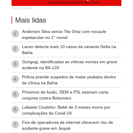
PUBLICIDADE
Vila Rodoviária
Mais lidas
Anderson Silva vence Tito Ortiz com nocaute
1
espetacular no 1° round
Lacen detecta mais 10 casos da variante Delta na
2
Bahia
Gongogi, identificadas as vítimas mortas em grave
3
acidente na BA-120
Polícia prende suspeitos de matar pediatra dentro
4
de clínica na Bahia
Próximos de fusão, DEM e PSL assinam carta
5
conjunta contra Bolsonaro
Lafaiete Coutinho: Bebê de 3 meses morre por
6
complicações da Covid-19
Fios de operadoras de internet oferecem riso de
7
acidente grave em Jequié