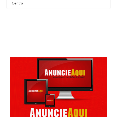
Centro
Curral Novo
Itaigara
Jequiezinho
Joaquim Romão
Kennedy (Cidade Nova)
Km 03
Km 04
Mandacaru
Pompilio Sampaio
São José
São Judas Tadeu
São Luis
Suíssa
Tropical