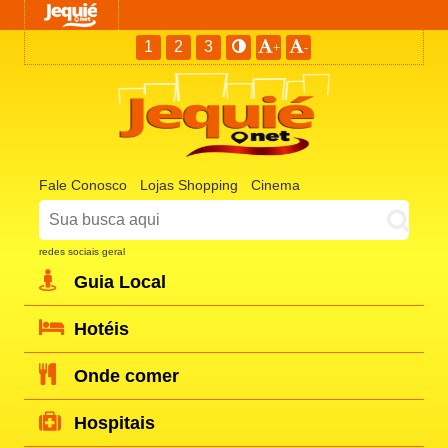
1
2
3
+
-
Fale Conosco
Lojas Shopping
Cinema
redes sociais geral
Guia Local
Hotéis
Onde comer
Hospitais