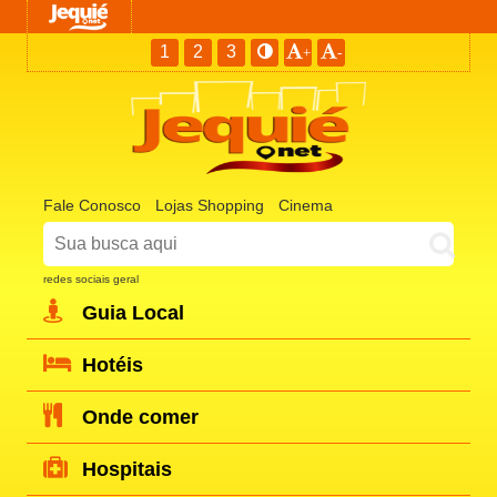
1
2
3
+
-
Fale Conosco
Lojas Shopping
Cinema
redes sociais geral
Guia Local
Hotéis
Onde comer
Hospitais