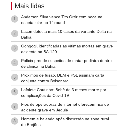
Mais lidas
Anderson Silva vence Tito Ortiz com nocaute
1
espetacular no 1° round
Lacen detecta mais 10 casos da variante Delta na
2
Bahia
Gongogi, identificadas as vítimas mortas em grave
3
acidente na BA-120
Polícia prende suspeitos de matar pediatra dentro
4
de clínica na Bahia
Próximos de fusão, DEM e PSL assinam carta
5
conjunta contra Bolsonaro
Lafaiete Coutinho: Bebê de 3 meses morre por
6
complicações da Covid-19
Fios de operadoras de internet oferecem riso de
7
acidente grave em Jequié
Homem é baleado após discussão na zona rural
8
de Brejões