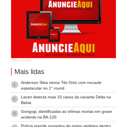
Pompilio Sampaio
São José
São Judas Tadeu
São Luis
Suíssa
Tropical
PUBLICIDADE
Vila Rodoviária
Mais lidas
Anderson Silva vence Tito Ortiz com nocaute
1
espetacular no 1° round
Lacen detecta mais 10 casos da variante Delta na
2
Bahia
Gongogi, identificadas as vítimas mortas em grave
3
acidente na BA-120
Polícia prende suspeitos de matar pediatra dentro