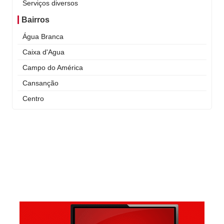
Serviços diversos
Bairros
Água Branca
Caixa d'Agua
Campo do América
Cansanção
Centro
Curral Novo
Itaigara
Jequiezinho
Joaquim Romão
Kennedy (Cidade Nova)
Km 03
Km 04
Mandacaru