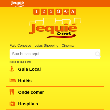
1
2
3
+
-
Fale Conosco
Lojas Shopping
Cinema
redes sociais geral
Guia Local
Hotéis
Onde comer
Hospitais