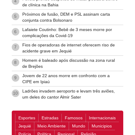
4
de clínica na Bahia
Próximos de fusão, DEM e PSL assinam carta
5
conjunta contra Bolsonaro
Lafaiete Coutinho: Bebê de 3 meses morre por
6
complicações da Covid-19
Fios de operadoras de internet oferecem riso de
7
acidente grave em Jequié
Homem é baleado após discussão na zona rural
8
de Brejões
Jovem de 22 anos morre em confronto com a
9
CIPE em Ipiaú
Ladrões invadem aeroporto e levam três aviões,
10
um deles do cantor Almir Sater
Esportes
Estradas
Famosos
Internacionais
Jequié
Meio Ambiente
Mundo
Municipios
Polícia
Política
Regional
Religião