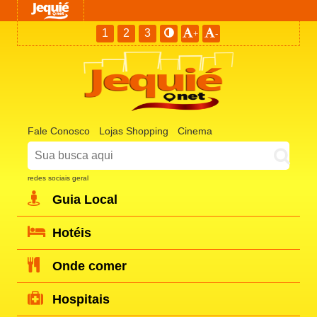
1
2
3
+
-
Fale Conosco
Lojas Shopping
Cinema
redes sociais geral
Guia Local
Hotéis
Onde comer
Hospitais