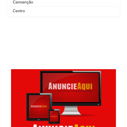
Cansanção
Centro
Curral Novo
Itaigara
Jequiezinho
Joaquim Romão
Kennedy (Cidade Nova)
Km 03
Km 04
Mandacaru
Pompilio Sampaio
São José
São Judas Tadeu
São Luis
Suíssa