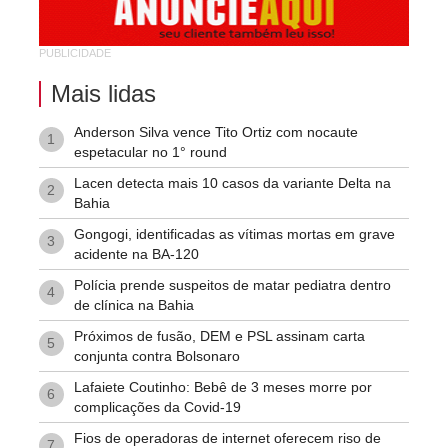
Tropical
PUBLICIDADE
Vila Rodoviária
Mais lidas
Anderson Silva vence Tito Ortiz com nocaute
1
espetacular no 1° round
Lacen detecta mais 10 casos da variante Delta na
2
Bahia
Gongogi, identificadas as vítimas mortas em grave
3
acidente na BA-120
Polícia prende suspeitos de matar pediatra dentro
4
de clínica na Bahia
Próximos de fusão, DEM e PSL assinam carta
5
conjunta contra Bolsonaro
Lafaiete Coutinho: Bebê de 3 meses morre por
6
complicações da Covid-19
Fios de operadoras de internet oferecem riso de
7