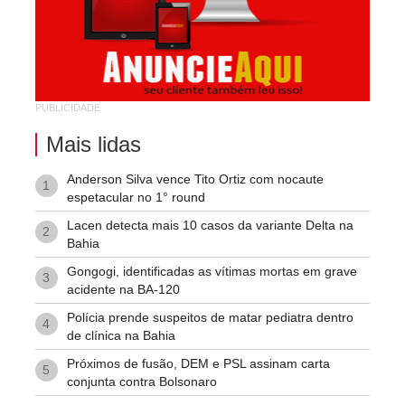
São Luis
Suíssa
Tropical
PUBLICIDADE
Vila Rodoviária
Mais lidas
Anderson Silva vence Tito Ortiz com nocaute
1
espetacular no 1° round
Lacen detecta mais 10 casos da variante Delta na
2
Bahia
Gongogi, identificadas as vítimas mortas em grave
3
acidente na BA-120
Polícia prende suspeitos de matar pediatra dentro
4
de clínica na Bahia
Próximos de fusão, DEM e PSL assinam carta
5
conjunta contra Bolsonaro