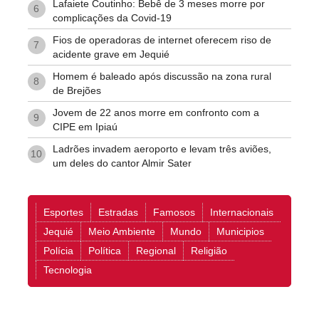
Lafaiete Coutinho: Bebê de 3 meses morre por
6
complicações da Covid-19
Fios de operadoras de internet oferecem riso de
7
acidente grave em Jequié
Homem é baleado após discussão na zona rural
8
de Brejões
Jovem de 22 anos morre em confronto com a
9
CIPE em Ipiaú
Ladrões invadem aeroporto e levam três aviões,
10
um deles do cantor Almir Sater
Esportes
Estradas
Famosos
Internacionais
Jequié
Meio Ambiente
Mundo
Municipios
Polícia
Política
Regional
Religião
Tecnologia