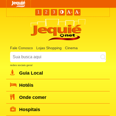
1
2
3
+
-
Fale Conosco
Lojas Shopping
Cinema
redes sociais geral
Guia Local
Hotéis
Onde comer
Hospitais