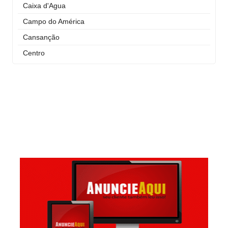
Caixa d'Agua
Campo do América
Cansanção
Centro
Curral Novo
Itaigara
Jequiezinho
Joaquim Romão
Kennedy (Cidade Nova)
Km 03
Km 04
Mandacaru
Pompilio Sampaio
São José
São Judas Tadeu