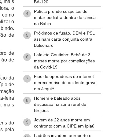
s, mais
BA-120
ora, o
Polícia prende suspeitos de
4
o como
matar pediatra dentro de clínica
lizar o
na Bahia
ubindo.
Próximos de fusão, DEM e PSL
Rio de
5
assinam carta conjunta contra
Bolsonaro
bro de
Lafaiete Coutinho: Bebê de 3
6
 Rio de
meses morre por complicações
da Covid-19
Fios de operadoras de internet
cio da
7
oferecem riso de acidente grave
ípio de
em Jequié
ramação
-feira
Homem é baleado após
8
discussão na zona rural de
a mais
Brejões
Jovem de 22 anos morre em
9
gens do
confronto com a CIPE em Ipiaú
s pela
Ladrões invadem aeroporto e