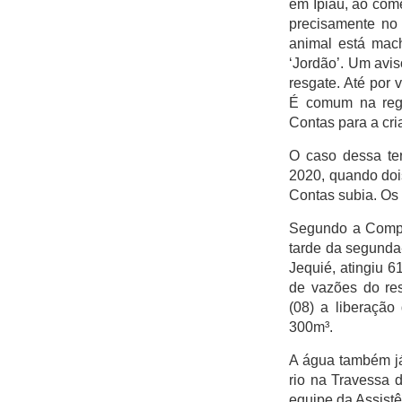
em Ipiaú, ao com
Itaigara
precisamente no
Jequiezinho
animal está mac
‘Jordão’. Um avis
Joaquim Romão
resgate. Até por 
Kennedy (Cidade
É comum na regiã
Nova)
Contas para a cri
Km 03
O caso dessa ter
Km 04
2020, quando doi
Contas subia. Os
Mandacaru
Pompilio Sampaio
Segundo a Compan
tarde da segunda
São José
Jequié, atingiu 6
São Judas Tadeu
de vazões do res
(08) a liberaçã
São Luis
300m³.
Suíssa
A água também já
Tropical
rio na Travessa 
Vila Rodoviária
equipe da Assistê