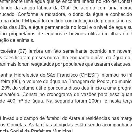
entar sobre uma égua que se encontra ilhada no Rio de Conta
 fundo da antiga fábrica da Glut. De acordo com uma morad
hucado. Conforme a moradora, o dono da égua é conhecid
o na rádio FM Ipiaú foi emitido com intenção do proprietário rea
volta das 18h, a égua permanecia no local e o nível de água s
o proprietários de equinos e bovinos utilizarem ilhas do 
ação de animais.
ça-feira (07) lembra um fato semelhante ocorrido em novem
s cães ficaram presos numa ilha enquanto o nível da água do
 animais foram resgatados por populares que usaram caiaques.
hia Hidrelétrica do São Francisco (CHESF) informou no iní
-feira (06), o volume de água na Barragem de Pedra, no munic
1,20% do volume útil e por conta disso deu inicio a uma prog
ervatório. Consta no cronograma de vazões para essa quarta
o de 400 m³ de água. Na segunda foram 200m³ e nesta terç
 invadiu o campo de futebol do Arara e residências nas mar
dos Cometas. As famílias atingidas estão sendo acompanhada
ncia Social da Prefeitura Municipal.