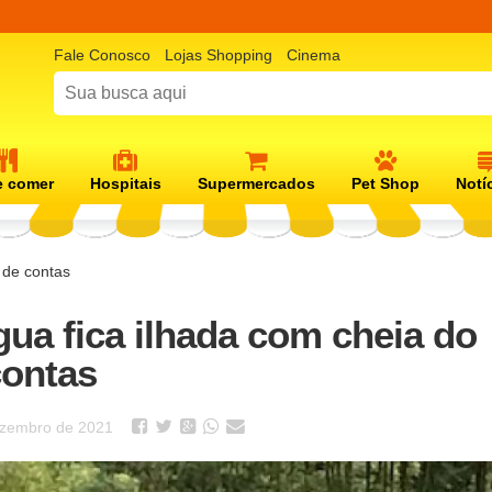
Fale Conosco
Lojas Shopping
Cinema
 comer
Hospitais
Supermercados
Pet Shop
Notí
 de contas
gua fica ilhada com cheia do
contas
ezembro de 2021