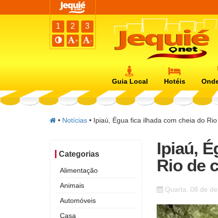
1
2
3
+
-
Guia Local
Hotéis
Onde
•
Notícias
•
Ipiaú, Égua fica ilhada com cheia do Rio
Ipiaú, É
Categorias
Rio de 
Alimentação
Animais
Quarta, 08 de d
Automóveis
Casa