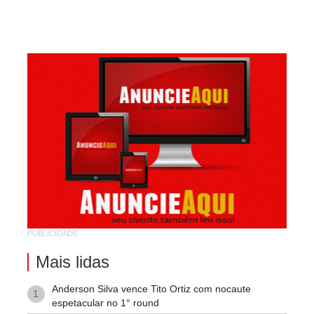
Kennedy (Cidade Nova)
Km 03
Km 04
Mandacaru
Pompilio Sampaio
São José
São Judas Tadeu
São Luis
Suíssa
Tropical
PUBLICIDADE
Vila Rodoviária
Mais lidas
Anderson Silva vence Tito Ortiz com nocaute
1
espetacular no 1° round