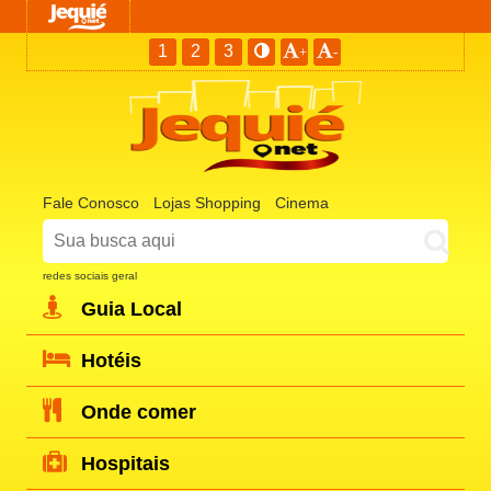
1
2
3
+
-
Fale Conosco
Lojas Shopping
Cinema
redes sociais geral
Guia Local
Hotéis
Onde comer
Hospitais