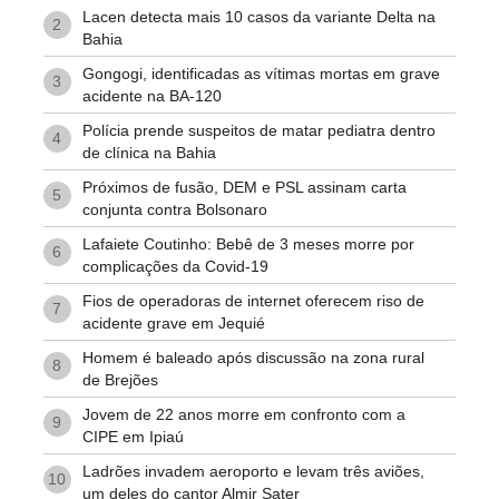
Lacen detecta mais 10 casos da variante Delta na
2
Bahia
Gongogi, identificadas as vítimas mortas em grave
3
acidente na BA-120
Polícia prende suspeitos de matar pediatra dentro
4
de clínica na Bahia
Próximos de fusão, DEM e PSL assinam carta
5
conjunta contra Bolsonaro
Lafaiete Coutinho: Bebê de 3 meses morre por
6
complicações da Covid-19
Fios de operadoras de internet oferecem riso de
7
acidente grave em Jequié
Homem é baleado após discussão na zona rural
8
de Brejões
Jovem de 22 anos morre em confronto com a
9
CIPE em Ipiaú
Ladrões invadem aeroporto e levam três aviões,
10
um deles do cantor Almir Sater