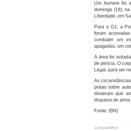
Um homem foi en
Itaigara
domingo (18), na
Jequiezinho
Liberdade, em Sa
Joaquim Romão
Para o G1, a Pol
Kennedy (Cidade
foram acionadas
Nova)
combater um in
apagadas, um corp
Km 03
Km 04
A área foi isolad
de perícia. O corp
Mandacaru
Legal, para ser n
Pompilio Sampaio
As circunstância
São José
pistas sobre aut
São Judas Tadeu
disseram que an
disparos de arma 
São Luis
Suíssa
Fonte: (BN)
Tropical
Compartilhe!
Vila Rodoviária