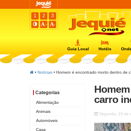
1
2
3
+
-
Guia Local
Hotéis
Onde
•
Notícias
•
Homem é encontrado morto dentro de ca
Homem é
Categorias
carro i
Alimentação
Animais
Segunda, 19 de 
Automóveis
Casa