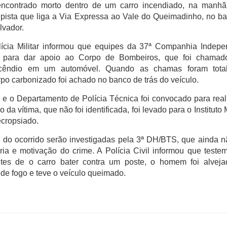
contrado morto dentro de um carro incendiado, na manhã
 pista que liga a Via Expressa ao Vale do Queimadinho, no ba
lvador.
ícia Militar informou que equipes da 37ª Companhia Indepe
 para dar apoio ao Corpo de Bombeiros, que foi chamad
cêndio em um automóvel. Quando as chamas foram tota
o carbonizado foi achado no banco de trás do veículo.
a e o Departamento de Polícia Técnica foi convocado para rea
o da vítima, que não foi identificada, foi levado para o Instituto
ecropsiado.
s do ocorrido serão investigadas pela 3ª DH/BTS, que ainda 
oria e motivação do crime. A Polícia Civil informou que test
tes de o carro bater contra um poste, o homem foi alveja
de fogo e teve o veículo queimado.