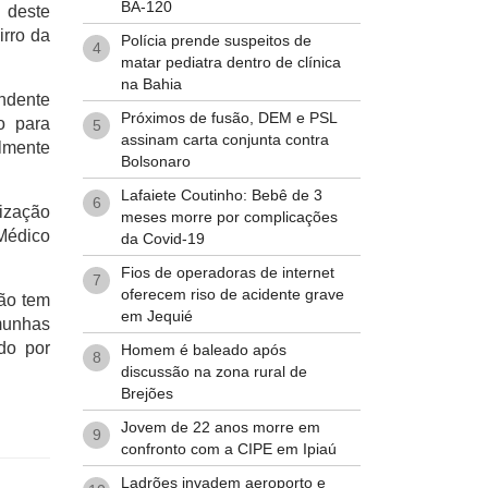
BA-120
 deste
irro da
Polícia prende suspeitos de
4
matar pediatra dentro de clínica
na Bahia
ndente
Próximos de fusão, DEM e PSL
o para
5
assinam carta conjunta contra
lmente
Bolsonaro
Lafaiete Coutinho: Bebê de 3
6
lização
meses morre por complicações
 Médico
da Covid-19
Fios de operadoras de internet
7
oferecem riso de acidente grave
não tem
em Jequié
emunhas
do por
Homem é baleado após
8
discussão na zona rural de
Brejões
Jovem de 22 anos morre em
9
confronto com a CIPE em Ipiaú
Ladrões invadem aeroporto e