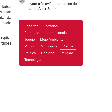
10
levam três aviões, um deles do
 leitos
cantor Almir Sater
os para
ital da
uipado
Esportes
Estradas
Famosos
Internacionais
ospital
Jequié
Meio Ambiente
rgiões
Mundo
Municipios
Polícia
Política
Regional
Religião
Tecnologia