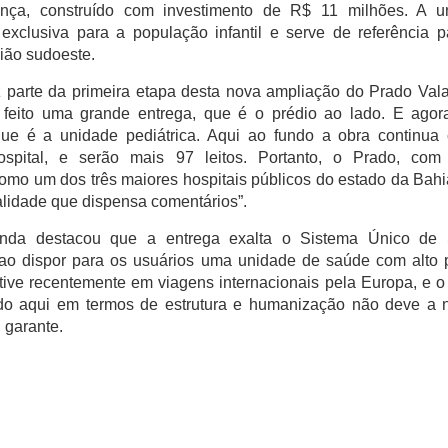
ança, construído com investimento de R$ 11 milhões. A u
 exclusiva para a população infantil e serve de referência 
ião sudoeste.
z parte da primeira etapa desta nova ampliação do Prado Val
 feito uma grande entrega, que é o prédio ao lado. E agor
que é a unidade pediátrica. Aqui ao fundo a obra continua
spital, e serão mais 97 leitos. Portanto, o Prado, com
como um dos três maiores hospitais públicos do estado da Bah
lidade que dispensa comentários”.
inda destacou que a entrega exalta o Sistema Único de
 ao dispor para os usuários uma unidade de saúde com alto 
stive recentemente em viagens internacionais pela Europa, e o
cado aqui em termos de estrutura e humanização não deve a 
 garante.