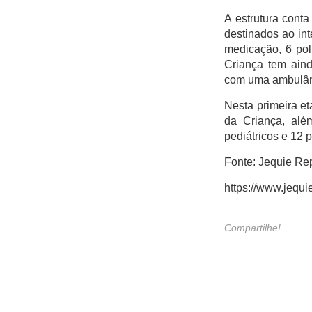
A estrutura conta
destinados ao int
medicação, 6 pol
Criança tem aind
com uma ambulânc
Nesta primeira et
da Criança, além
pediátricos e 12 p
Fonte: Jequie Rep
https://www.jequi
Compartilhe!