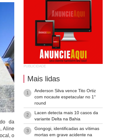
PUBLICIDADE
Mais lidas
Anderson Silva vence Tito Ortiz
1
com nocaute espetacular no 1°
round
Lacen detecta mais 10 casos da
2
variante Delta na Bahia
ado da
Gongogi, identificadas as vítimas
, Aline
3
mortas em grave acidente na
ocal, o