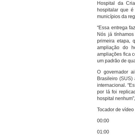
Hospital da Cri
Itaigara
hospitalar que é
Jequiezinho
municípios da reg
Joaquim Romão
“Essa entrega fa
Kennedy (Cidade
Nós já tínhamos
Nova)
primeira etapa, 
ampliação do ho
Km 03
ampliações fica 
Km 04
um padrão de qua
Mandacaru
O governador a
Pompilio Sampaio
Brasileiro (SUS)
internacional. “E
São José
por lá foi repli
São Judas Tadeu
hospital nenhum”,
São Luis
Tocador de vídeo
Suíssa
00:00
Tropical
01:00
Vila Rodoviária