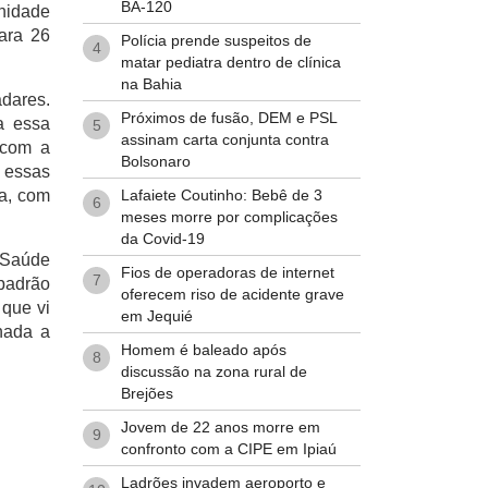
BA-120
nidade
para 26
Polícia prende suspeitos de
4
matar pediatra dentro de clínica
na Bahia
adares.
Próximos de fusão, DEM e PSL
a essa
5
assinam carta conjunta contra
 com a
Bolsonaro
 essas
Lafaiete Coutinho: Bebê de 3
ia, com
6
meses morre por complicações
da Covid-19
 Saúde
Fios de operadoras de internet
7
padrão
oferecem riso de acidente grave
 que vi
em Jequié
nada a
Homem é baleado após
8
discussão na zona rural de
Brejões
Jovem de 22 anos morre em
9
confronto com a CIPE em Ipiaú
Ladrões invadem aeroporto e