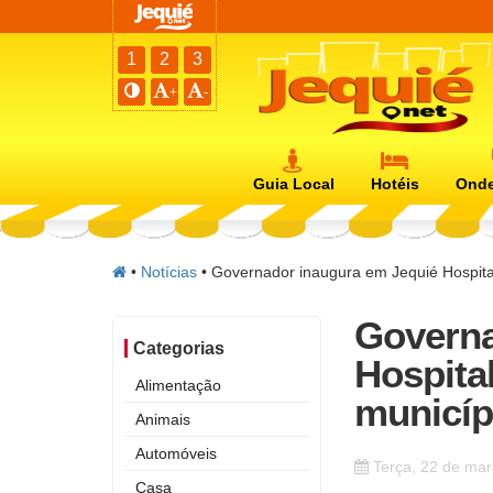
1
2
3
+
-
Guia Local
Hotéis
Onde
•
Notícias
•
Governador inaugura em Jequié Hospital 
Governa
Categorias
Hospital
Alimentação
municíp
Animais
Automóveis
Terça, 22 de ma
Casa