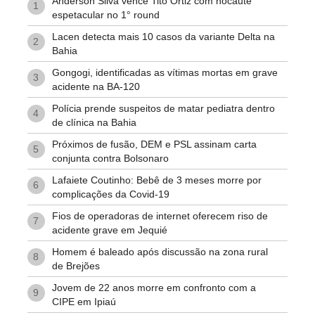
Anderson Silva vence Tito Ortiz com nocaute
1
espetacular no 1° round
Lacen detecta mais 10 casos da variante Delta na
2
Bahia
Gongogi, identificadas as vítimas mortas em grave
3
acidente na BA-120
Polícia prende suspeitos de matar pediatra dentro
4
de clínica na Bahia
Próximos de fusão, DEM e PSL assinam carta
5
conjunta contra Bolsonaro
Lafaiete Coutinho: Bebê de 3 meses morre por
6
complicações da Covid-19
Fios de operadoras de internet oferecem riso de
7
acidente grave em Jequié
Homem é baleado após discussão na zona rural
8
de Brejões
Jovem de 22 anos morre em confronto com a
9
CIPE em Ipiaú