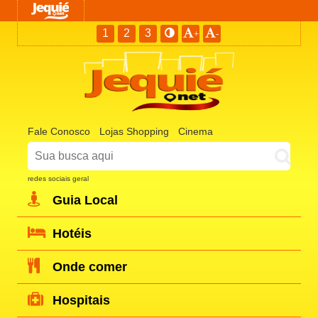
1
2
3
+
-
Fale Conosco
Lojas Shopping
Cinema
redes sociais geral
Guia Local
Hotéis
Onde comer
Hospitais