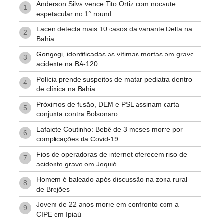
Anderson Silva vence Tito Ortiz com nocaute
1
espetacular no 1° round
Lacen detecta mais 10 casos da variante Delta na
2
Bahia
Gongogi, identificadas as vítimas mortas em grave
3
acidente na BA-120
Polícia prende suspeitos de matar pediatra dentro
4
de clínica na Bahia
Próximos de fusão, DEM e PSL assinam carta
5
conjunta contra Bolsonaro
Lafaiete Coutinho: Bebê de 3 meses morre por
6
complicações da Covid-19
Fios de operadoras de internet oferecem riso de
7
acidente grave em Jequié
Homem é baleado após discussão na zona rural
8
de Brejões
Jovem de 22 anos morre em confronto com a
9
CIPE em Ipiaú