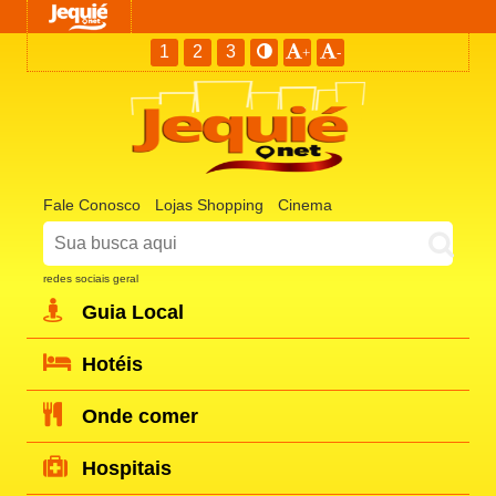
1
2
3
+
-
Fale Conosco
Lojas Shopping
Cinema
redes sociais geral
Guia Local
Hotéis
Onde comer
Hospitais