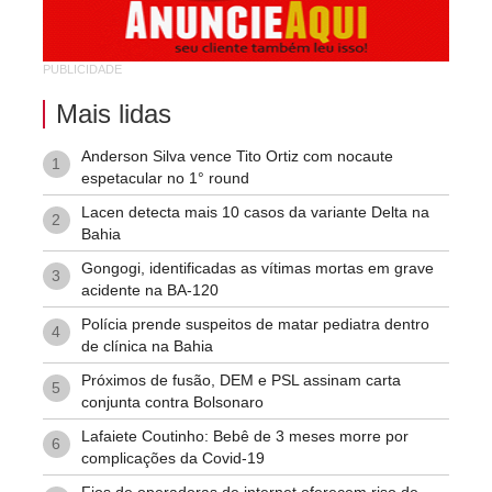
Suíssa
Tropical
PUBLICIDADE
Vila Rodoviária
Mais lidas
Anderson Silva vence Tito Ortiz com nocaute
1
espetacular no 1° round
Lacen detecta mais 10 casos da variante Delta na
2
Bahia
Gongogi, identificadas as vítimas mortas em grave
3
acidente na BA-120
Polícia prende suspeitos de matar pediatra dentro
4
de clínica na Bahia
Próximos de fusão, DEM e PSL assinam carta
5
conjunta contra Bolsonaro
Lafaiete Coutinho: Bebê de 3 meses morre por
6
complicações da Covid-19