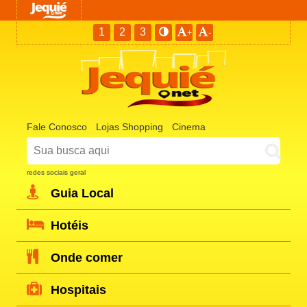
1
2
3
+
-
Fale Conosco
Lojas Shopping
Cinema
redes sociais geral
Guia Local
Hotéis
Onde comer
Hospitais