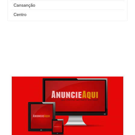
Cansanção
Centro
Curral Novo
Itaigara
Jequiezinho
Joaquim Romão
Kennedy (Cidade Nova)
Km 03
Km 04
Mandacaru
Pompilio Sampaio
São José
São Judas Tadeu
São Luis