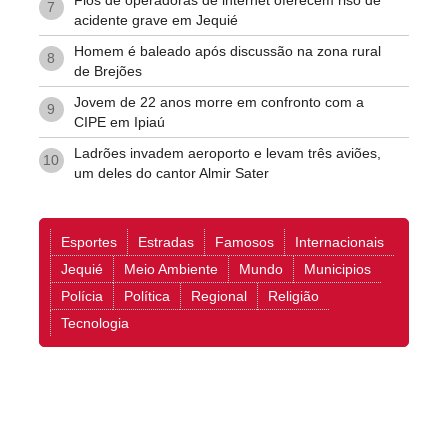
Fios de operadoras de internet oferecem riso de
7
acidente grave em Jequié
Homem é baleado após discussão na zona rural
8
de Brejões
Jovem de 22 anos morre em confronto com a
9
CIPE em Ipiaú
Ladrões invadem aeroporto e levam três aviões,
10
um deles do cantor Almir Sater
Esportes
Estradas
Famosos
Internacionais
Jequié
Meio Ambiente
Mundo
Municipios
Polícia
Política
Regional
Religião
Tecnologia