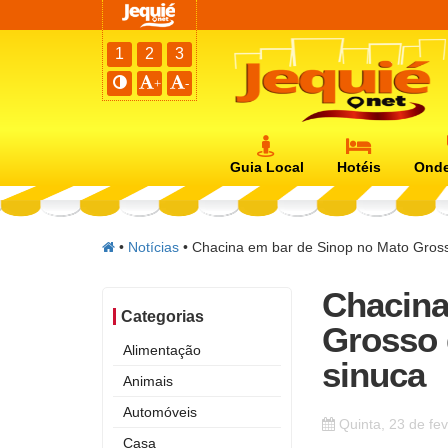
1
2
3
+
-
Guia Local
Hotéis
Onde
•
Notícias
•
Chacina em bar de Sinop no Mato Grosso
Chacina
Categorias
Grosso 
Alimentação
sinuca
Animais
Automóveis
Quinta, 23 de fe
Casa