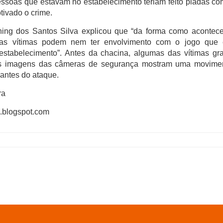
ssoas que estavam no estabelecimento teriam feito piadas co
tivado o crime.
ng dos Santos Silva explicou que “da forma como aconteceu
as vítimas podem nem ter envolvimento com o jogo que 
stabelecimento”. Antes da chacina, algumas das vítimas gr
As imagens das câmeras de segurança mostram uma movime
 antes do ataque.
ra
ra.blogspot.com