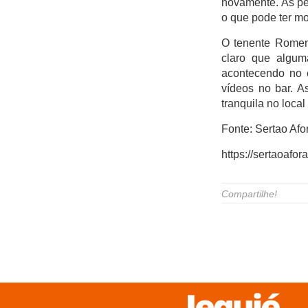
novamente. As pe
o que pode ter mo
O tenente Romeni
claro que algum
acontecendo no e
vídeos no bar. 
tranquila no local
Fonte: Sertao Afo
https://sertaoafo
Compartilhe!