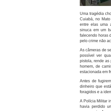
Itaigara
Jequiezinho
Uma tragédia cho
Cuiabá, no Mato 
Joaquim Romão
entre elas uma 
Kennedy (Cidade
sinuca em um ba
Nova)
falecendo horas d
Km 03
pelo crime não ac
Km 04
As câmeras de se
Mandacaru
possível ver qu
pistola, rende as
Pompilio Sampaio
homem, de camis
São José
estacionada em fr
São Judas Tadeu
Antes de fugire
São Luis
dinheiro que est
foragidos e a ide
Suíssa
A Polícia Militar
Tropical
havia perdido u
Vila Rodoviária