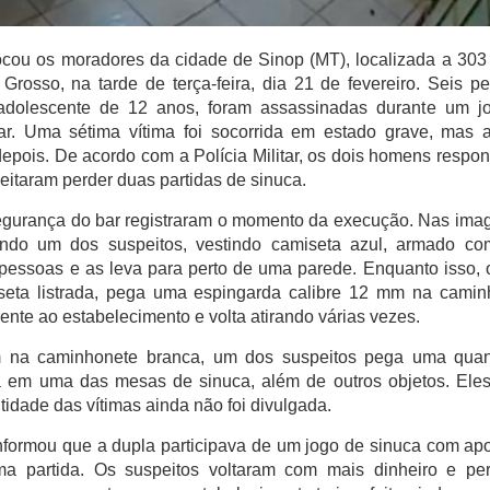
cou os moradores da cidade de Sinop (MT), localizada a 303
Grosso, na tarde de terça-feira, dia 21 de fevereiro. Seis p
adolescente de 12 anos, foram assassinadas durante um j
r. Uma sétima vítima foi socorrida em estado grave, mas 
epois. De acordo com a Polícia Militar, os dois homens respo
eitaram perder duas partidas de sinuca.
gurança do bar registraram o momento da execução. Nas imag
ando um dos suspeitos, vestindo camiseta azul, armado c
 pessoas e as leva para perto de uma parede. Enquanto isso, 
eta listrada, pega uma espingarda calibre 12 mm na camin
ente ao estabelecimento e volta atirando várias vezes.
m na caminhonete branca, um dos suspeitos pega uma quan
á em uma das mesas de sinuca, além de outros objetos. Eles
ntidade das vítimas ainda não foi divulgada.
 informou que a dupla participava de um jogo de sinuca com ap
ma partida. Os suspeitos voltaram com mais dinheiro e pe