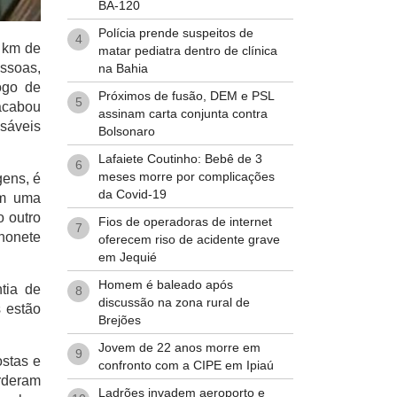
BA-120
Polícia prende suspeitos de
4
 km de
matar pediatra dentro de clínica
essoas,
na Bahia
ogo de
Próximos de fusão, DEM e PSL
5
acabou
assinam carta conjunta contra
nsáveis
Bolsonaro
Lafaiete Coutinho: Bebê de 3
6
meses morre por complicações
ens, é
da Covid-19
om uma
o outro
Fios de operadoras de internet
7
honete
oferecem riso de acidente grave
em Jequié
Homem é baleado após
tia de
8
discussão na zona rural de
 estão
Brejões
Jovem de 22 anos morre em
9
ostas e
confronto com a CIPE em Ipiaú
rderam
Ladrões invadem aeroporto e