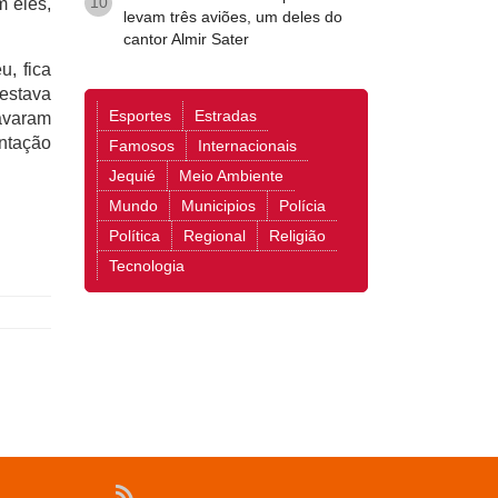
10
m eles,
levam três aviões, um deles do
cantor Almir Sater
, fica
estava
Esportes
Estradas
avaram
ntação
Famosos
Internacionais
Jequié
Meio Ambiente
Mundo
Municipios
Polícia
Política
Regional
Religião
Tecnologia