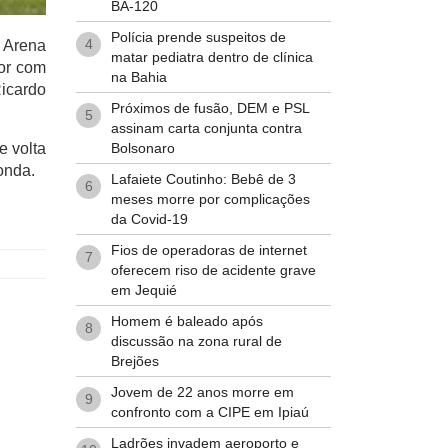
BA-120
Polícia prende suspeitos de
4
a Arena
matar pediatra dentro de clínica
dor com
na Bahia
Ricardo
Próximos de fusão, DEM e PSL
5
assinam carta conjunta contra
Bolsonaro
e volta
onda.
Lafaiete Coutinho: Bebê de 3
6
meses morre por complicações
da Covid-19
Fios de operadoras de internet
7
oferecem riso de acidente grave
em Jequié
Homem é baleado após
8
discussão na zona rural de
Brejões
Jovem de 22 anos morre em
9
confronto com a CIPE em Ipiaú
Ladrões invadem aeroporto e