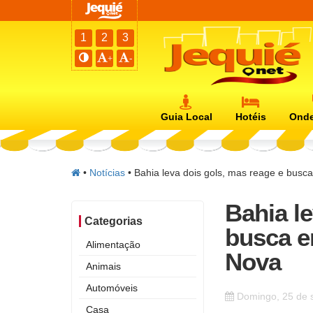
1
2
3
+
-
Guia Local
Hotéis
Onde
•
Notícias
•
Bahia leva dois gols, mas reage e busc
Bahia l
Categorias
busca e
Alimentação
Nova
Animais
Automóveis
Domingo, 25 de 
Casa