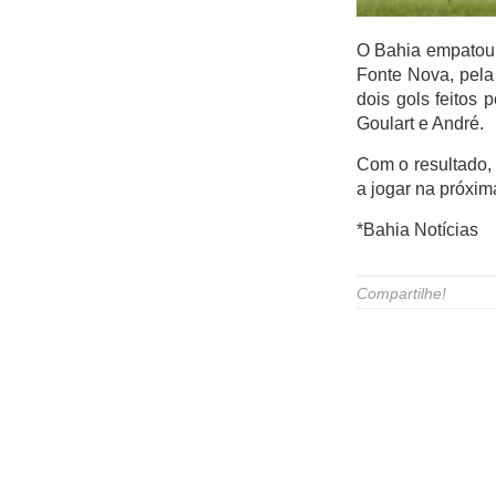
Itaigara
O Bahia empatou 
Jequiezinho
Fonte Nova, pela 
Joaquim Romão
dois gols feitos
Kennedy (Cidade
Goulart e André.
Nova)
Com o resultado, 
Km 03
a jogar na próxim
Km 04
*Bahia Notícias
Mandacaru
Pompilio Sampaio
Compartilhe!
São José
São Judas Tadeu
São Luis
Suíssa
Tropical
Vila Rodoviária