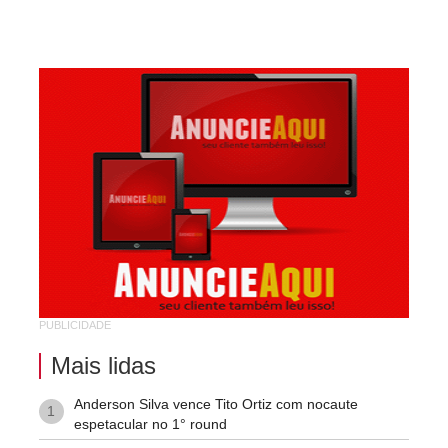
Kennedy (Cidade Nova)
Km 03
Km 04
Mandacaru
Pompilio Sampaio
São José
São Judas Tadeu
São Luis
Suíssa
Tropical
PUBLICIDADE
Vila Rodoviária
Mais lidas
Anderson Silva vence Tito Ortiz com nocaute
1
espetacular no 1° round