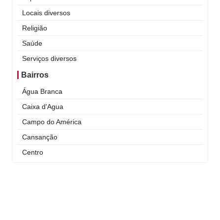
Locais diversos
Religião
Saúde
Serviços diversos
Bairros
Água Branca
Caixa d'Agua
Campo do América
Cansanção
Centro
Curral Novo
Itaigara
Jequiezinho
Joaquim Romão