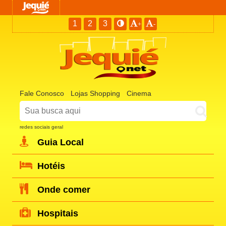
1
2
3
+
-
Fale Conosco
Lojas Shopping
Cinema
redes sociais geral
Guia Local
Hotéis
Onde comer
Hospitais