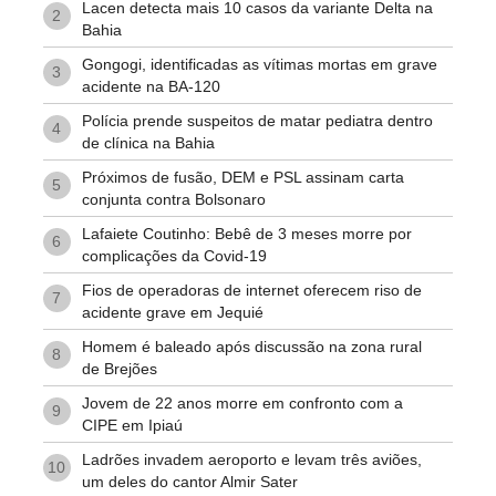
Lacen detecta mais 10 casos da variante Delta na
2
Bahia
Gongogi, identificadas as vítimas mortas em grave
3
acidente na BA-120
Polícia prende suspeitos de matar pediatra dentro
4
de clínica na Bahia
Próximos de fusão, DEM e PSL assinam carta
5
conjunta contra Bolsonaro
Lafaiete Coutinho: Bebê de 3 meses morre por
6
complicações da Covid-19
Fios de operadoras de internet oferecem riso de
7
acidente grave em Jequié
Homem é baleado após discussão na zona rural
8
de Brejões
Jovem de 22 anos morre em confronto com a
9
CIPE em Ipiaú
Ladrões invadem aeroporto e levam três aviões,
10
um deles do cantor Almir Sater