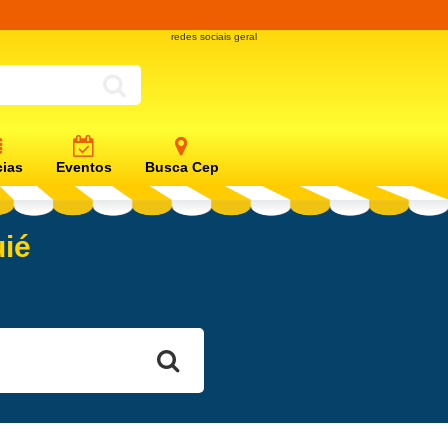
redes sociais geral
cias
Eventos
Busca Cep
uié