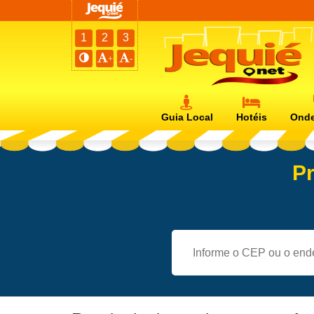
1
2
3
+
-
Guia Local
Hotéis
Onde
Pr