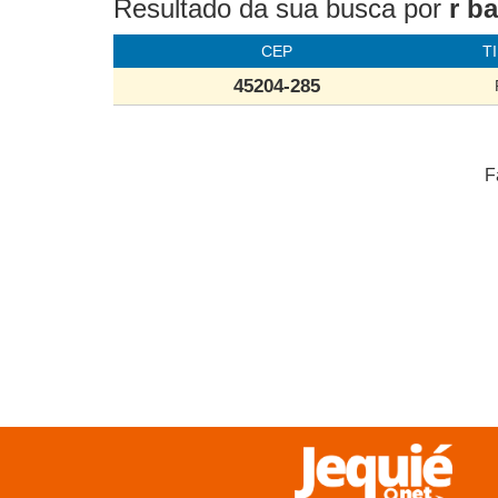
Resultado da sua busca
por
r b
CEP
T
45204-285
F