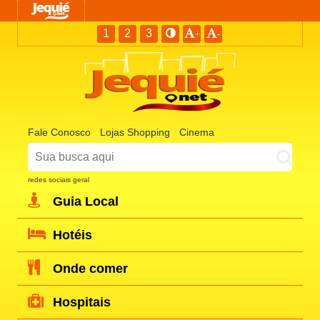
1
2
3
+
-
Fale Conosco
Lojas Shopping
Cinema
redes sociais geral
Guia Local
Hotéis
Onde comer
Hospitais