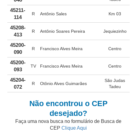
45211-
R
Antônio Sales
Km 03
114
45208-
R
Antônio Soares Pereira
Jequiezinho
413
45200-
R
Francisco Alves Meira
Centro
090
45200-
TV
Francisco Alves Meira
Centro
093
45204-
São Judas
R
Otônio Alves Guimarães
072
Tadeu
Não encontrou o CEP
desejado?
Faça uma nova busca no formulário de Busca de
CEP
Clique Aqui