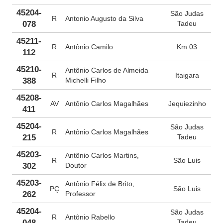
45204-
São Judas
R
Antonio Augusto da Silva
078
Tadeu
45211-
R
Antônio Camilo
Km 03
112
45210-
Antônio Carlos de Almeida
R
Itaigara
388
Michelli Filho
45208-
AV
Antônio Carlos Magalhães
Jequiezinho
411
45204-
São Judas
R
Antônio Carlos Magalhães
215
Tadeu
45203-
Antônio Carlos Martins,
R
São Luis
302
Doutor
45203-
Antônio Félix de Brito,
PÇ
São Luis
262
Professor
45204-
São Judas
R
Antônio Rabello
048
Tadeu