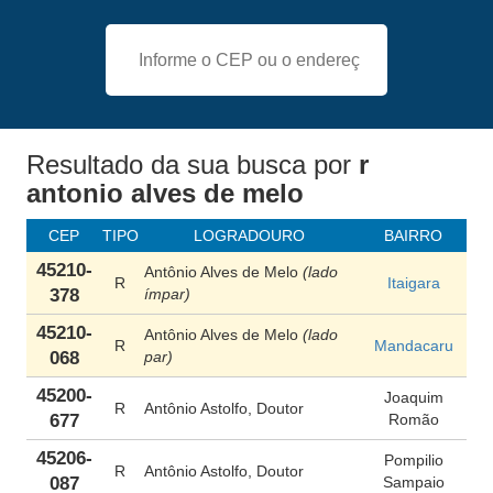
Resultado da sua busca
por
r
antonio alves de melo
CEP
TIPO
LOGRADOURO
BAIRRO
45210-
Antônio Alves de Melo
(lado
R
Itaigara
378
ímpar)
45210-
Antônio Alves de Melo
(lado
R
Mandacaru
068
par)
45200-
Joaquim
R
Antônio Astolfo, Doutor
677
Romão
45206-
Pompilio
R
Antônio Astolfo, Doutor
087
Sampaio