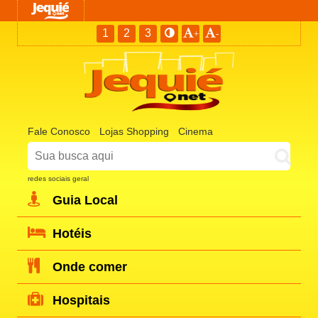
1
2
3
+
-
Fale Conosco
Lojas Shopping
Cinema
redes sociais geral
Guia Local
Hotéis
Onde comer
Hospitais