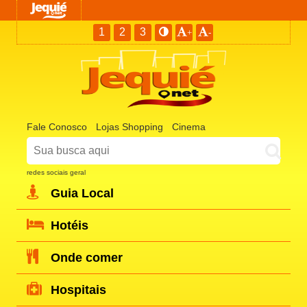
1
2
3
+
-
Fale Conosco
Lojas Shopping
Cinema
redes sociais geral
Guia Local
Hotéis
Onde comer
Hospitais